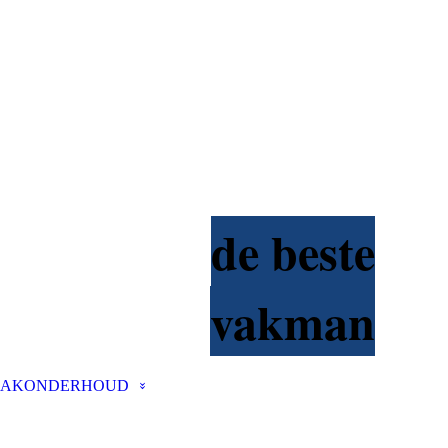
de beste
vakman
AKONDERHOUD