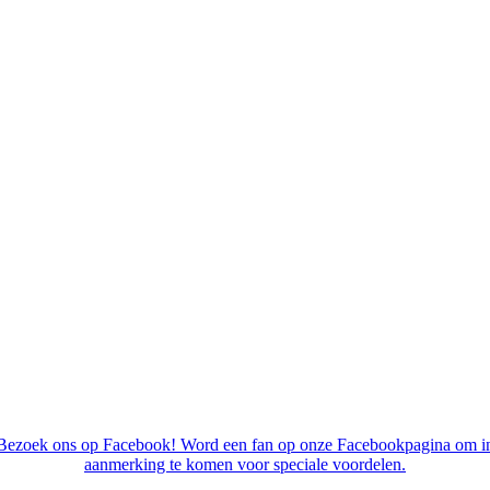
Bezoek ons op Facebook! Word een fan op onze Facebookpagina om i
aanmerking te komen voor speciale voordelen.