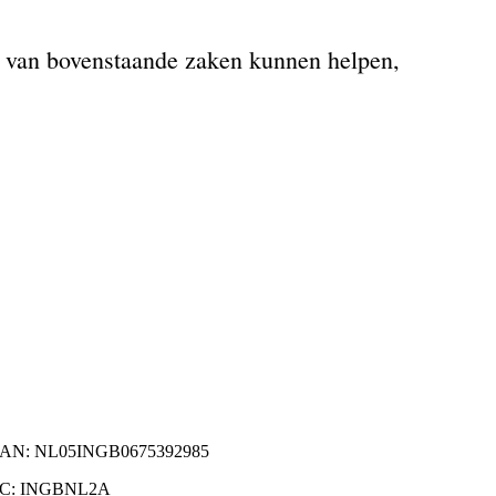
n van bovenstaande zaken kunnen helpen,
BAN: NL05INGB0675392985
IC: INGBNL2A