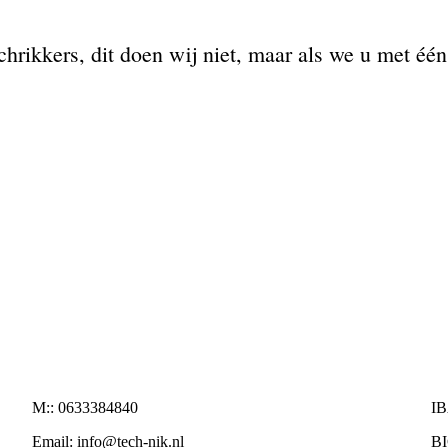
rikkers, dit doen wij niet, maar als we u met éé
M:: 0633384840
I
Email: info@tech-nik.nl
B